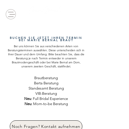
BUCHEN SIE JETZT IHREN TERMIN
BEI MARIE BERNAL BRAUT
Bei uns können Sie aus verschiedenen Arten von
Beratungsterminen auswählen. Diese unterscheiden sich in
ihrer Dauer und dem Umfang.
​Bitte beachten Sie, dass die
Beratung je nach Termin entweder in unserem
Brautmodengeschäft oder
bei
Marie Bernal am Dom,
unserem zweiten Geschäft, stattfindet.
Brautberatung
Berta Beratung
Standesamt Beratung
VIB-Beratung
Neu
: Full Bridal Experience
Neu
: Mom-to-be Beratung
Noch Fragen? Kontakt aufnehmen