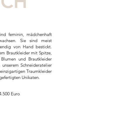
SCH
sind feminin, mädchenhaft
rwachsen. Sie sind meist
wendig von Hand bestickt.
m Brautkleider mit Spitze,
 Blumen und Brautkleider
n unserem Schneideratelier
einzigartigen Traumkleider
gefertigten Unikaten.
4.500 Euro