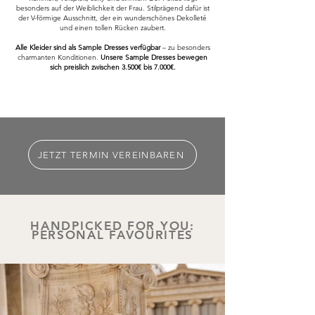
besonders auf der Weiblichkeit der Frau. Stilprägend dafür ist
der V-förmige Ausschnitt, der ein wunderschönes Dekolleté
und einen tollen Rücken zaubert.
Alle Kleider sind als Sample Dresses verfügbar
– zu besonders
charmanten Konditionen.
Unsere Sample Dresses bewegen
sich preislich zwischen 3.500€ bis 7.000€.
JETZT TERMIN VEREINBAREN
HANDPICKED FOR YOU:
PERSONAL FAVOURITES