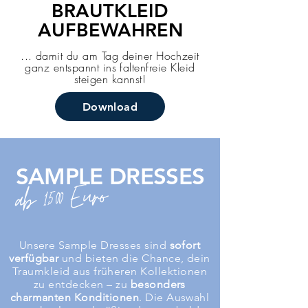
BRAUTKLEID
AUFBEWAHREN
... damit du am Tag deiner Hochzeit
ganz entspannt ins faltenfreie Kleid
steigen kannst!
Download
SAMPLE DRESSES
Euro
1.500
ab
Unsere Sample Dresses sind
sofort
verfügbar
und bieten die Chance, dein
Traumkleid aus früheren Kollektionen
zu entdecken – zu
besonders
charmanten Konditionen
. Die Auswahl