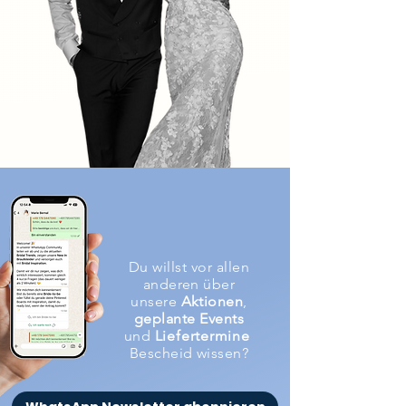
Du willst vor allen
anderen über
unsere
Aktionen
,
geplante Events
und
Liefertermine
Bescheid wissen?