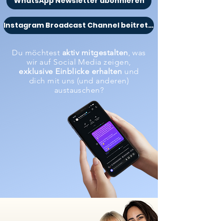
WhatsApp Newsletter abonnieren
Instagram Broadcast Channel beitreten
Du möchtest
aktiv mitgestalten
, was
wir auf Social Media zeigen,
exklusive Einblicke erhalten
und
dich mit uns (und anderen)
austauschen?