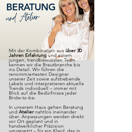
BERATUNG
und Atelier
Mit der Kombination aus
über 30
Jahren Erfahrung
und einem
jungen, trendbewussten Team
kennen wir die Brautbranche bis
ins Detail. Wir führen die
renommiertesten Designer
unserer Zeit sowie aufstrebende
Labels und interpretieren aktuelle
Trends individuell – immer mit
Blick auf die Bedürfnisse jeder
Bride-to-be.
In unserem Haus gehen Beratung
und
Atelier
nahtlos ineinander
über. Anpassungen werden direkt
vor Ort geplant und in
handwerklicher Präzision
umgesetzt – für ein Kleid, das in