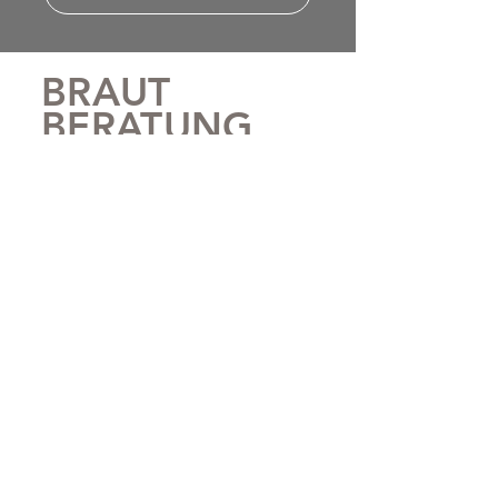
JETZT TERMIN VEREINBAREN
BRAUT
BERATUNG
& ATELIER
MIT ÜBER 30 JAHREN
AN ERFAHRUNG,
FEINGEFÜHL & GANZ
VIEL HERZ