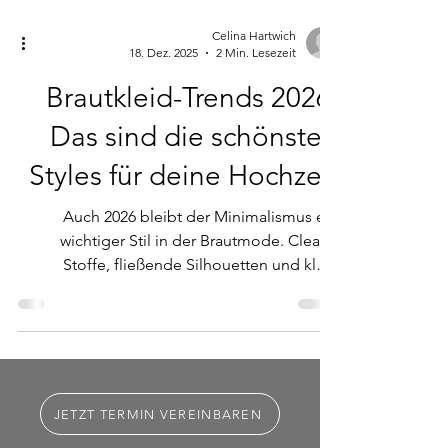
Celina Hartwich
18. Dez. 2025
2 Min. Lesezeit
Brautkleid-Trends 2026:
Das sind die schönsten
Styles für deine Hochzeit
Auch 2026 bleibt der Minimalismus ein
wichtiger Stil in der Brautmode. Cleane
Stoffe, fließende Silhouetten und klare
Linien stehen für eine zeitlose, moderne
Eleganz. Statt auf filigranen Details liegt der
Fokus liegt bewusst auf Schnitt, Passform
und Ausstrahlung. So entsteht ein
selbstbewusster Look, der die Persönlichkeit