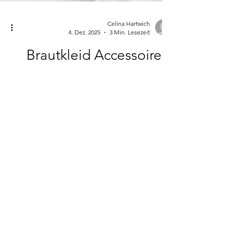
Celina Hartwich
4. Dez. 2025
3 Min. Lesezeit
Brautkleid Accessoires:
Finde die perfekten
Ergänzungen zu deinem
Traumkleid
Du hast dein Traumkleid gefunden?
Herzlichen Glückwunsch! Jetzt fehlt nur
noch das gewisse Etwas: die passenden
Brautkleid Accessoires, die deinen Look