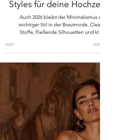
Brautkleid-Trends 2026:
Das sind die schönsten
Styles für deine Hochzeit
Auch 2026 bleibt der Minimalismus ein
wichtiger Stil in der Brautmode. Cleane
Stoffe, fließende Silhouetten und klare
Linien stehen für eine zeitlose, moderne
Eleganz. Statt auf filigranen Details liegt der
Fokus liegt bewusst auf Schnitt, Passform
und Ausstrahlung. So entsteht ein
selbstbewusster Look, der die Persönlichkeit
der Braut in den Mittelpunkt stellt.